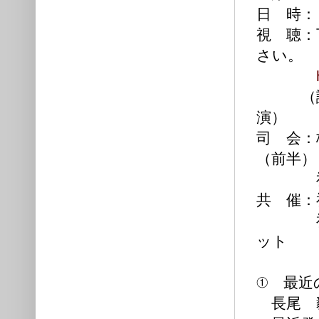
日 時：
視 聴：
さい。
（講師
演）
司 会：
（前半）
神戸大
共 催：
神戸大
ット
① 最近
長尾 