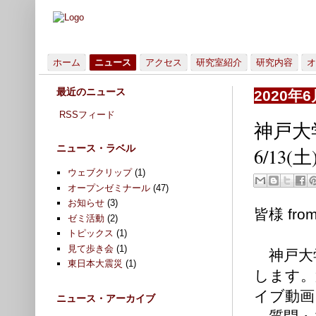
ホーム
ニュース
アクセス
研究室紹介
研究内容
オ
最近のニュース
2020年
RSSフィード
神戸大
ニュース・ラベル
6/13(土
ウェブクリップ
(1)
オープンゼミナール
(47)
お知らせ
(3)
皆様 fr
ゼミ活動
(2)
トピックス
(1)
見て歩き会
(1)
神戸大
東日本大震災
(1)
します。
イブ動画
ニュース・アーカイブ