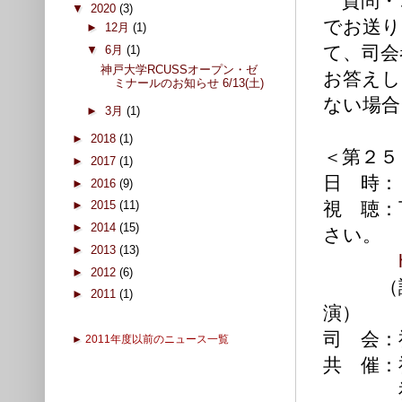
質問・コメ
▼
2020
(3)
でお送り
►
12月
(1)
て、司会
▼
6月
(1)
神戸大学RCUSSオープン・ゼ
お答えし
ミナールのお知らせ 6/13(土)
ない場合
►
3月
(1)
►
2018
(1)
＜第２５
►
2017
(1)
日 時：
►
2016
(9)
視 聴：
►
2015
(11)
►
2014
(15)
さい。
►
2013
(13)
►
2012
(6)
（講師
►
2011
(1)
演）
司 会：
►
2011年度以前のニュース一覧
共 催：
神戸大