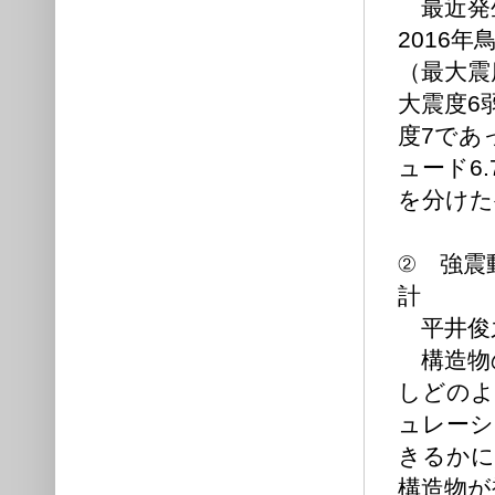
最近発生
2016
（最大震
大震度6
度7であ
ュード6
を分けた
② 強震
計
平井俊
構造物
しどのよ
ュレーシ
きるかに
構造物が