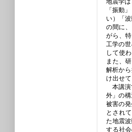
地震学は
「振動」
い）「波
の間に、
がら、特
工学の世
して使わ
また、研
解析から
け出せて
本講演
外」の構
被害の発
とされて
た地震波
する社会