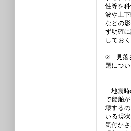
性等を科
波や上下
などの影
ず明確に
しておく
② 見落
題につい
前原 
地震時の
で船舶が
壊するの
いる現状
気付かさ