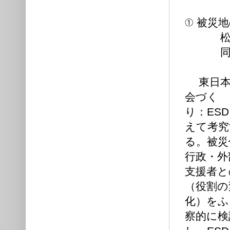
① 被災
松岡広
同都市
東日本
会づく
り：ES
えて考究
る。被災
行政・外
支援者と
（役割の
化）をふ
察的に検