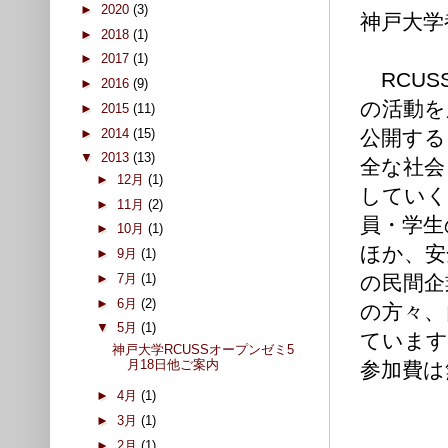
►
2020
(3)
神戸大学
►
2018
(1)
►
2017
(1)
RCUS
►
2016
(9)
の活動を
►
2015
(11)
►
2014
(15)
公開する
▼
2013
(13)
全な社会
►
12月
(1)
していく
►
11月
(2)
員・学生
►
10月
(1)
ほか、安
►
9月
(1)
►
7月
(1)
の民間企
►
6月
(2)
の方々、
▼
5月
(1)
ています
神戸大学RCUSSオープンゼミ5
月18日他ご案内
参加費は
►
4月
(1)
►
3月
(1)
►
2月
(1)