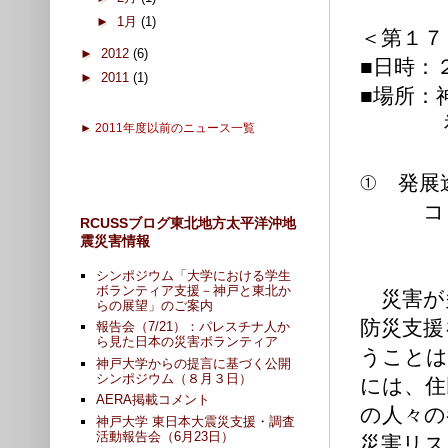
►
1月
(1)
＜第１７
►
2012
(6)
■日時：
►
2011
(1)
■場所：
神戸市中央
►
2011年度以前のニュース一覧
① 発展
コミュ
RCUSSブログ東北地方太平洋沖地
斉藤容
震災害情報
シンポジウム「大学における学生
ボランティア支援－神戸と東北か
災害が
らの展望」のご案内
防災支援
報告会（7/21）：パレスチナ人か
ら見た日本の災害ボランティア
うことは
神戸大学からの提言に基づく公開
シンポジウム（８月３日）
には、住
AERA掲載コメント
の人々の
神戸大学 東日本大震災支援・調査
活動報告会（6月23日）
災害リス