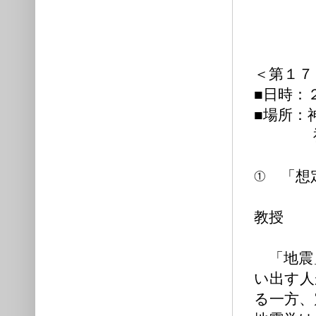
＜第１７
■日時：
■場所：
神戸市中央
① 「想
上西 
教授
「地震
い出す人
る一方、