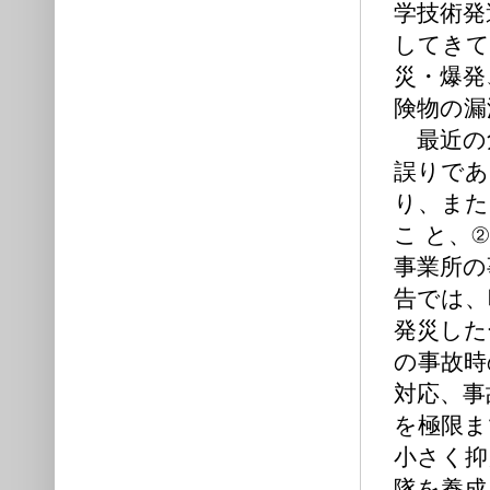
学技術発
してきて
災・爆発
険物の漏
最近の危
誤りであ
り、また
こ と、
事業所の
告では、
発災した
の事故時
対応、事
を極限ま
小さく抑
隊を養成