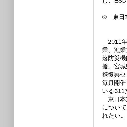
し、ES
② 東日
野崎隆
一級
2011
業、漁業
落防災機
援。宮城
携復興セ
毎月開催
いる31
東日本
について
れたい。