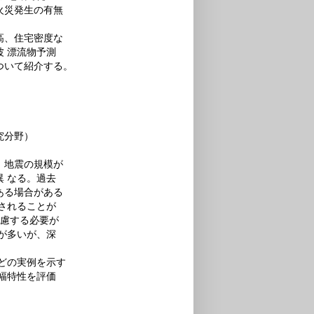
火災発生の有無
高、住宅密度な
 漂流物予測
ついて紹介する。
究分野）
。地震の規模が
 なる。過去
ある場合がある
されることが
考慮する必要が
が多いが、深
どの実例を示す
幅特性を評価