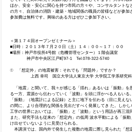
ほか、安全・安心に関心を持つ市民の方々や、コンサルタントな
の方々、自治体の消防・建築・地域関係の職員の皆様などが参加
参加費は無料です。興味のある方はぜひご参加下さい。
＜第１７４回オープンゼミナール＞
■日時：２０１３年７月２０日（土）１４：００～１７：００
■場所：神戸市役所4号館（危機管理センター）１階会議室
神戸市中央区江戸町97-1 Tel.078-322-5740
① 「想定外」の地震被害：それでも「問題外」ですか？
上西 幸司 国立大学法人東京大学 大学院工学系研究科 
「地震」と聞いて、我々が感じる「揺れ」あるいは「振動」を
る一方、震源から伝わっていく「波動」を頭に浮かべる人もいる。
「振動」（地震計による記録）と主に地下を伝わる（目に見えな
の間に、より合理的な関係を見出だすべく発展してき た。しかし
工学の世界においては、「振動」と「波動」という用語が再三混
また、研究手法も従来の「想定内」の低周 波水平動による「振動
け出せていないように見受けられる。
本講演では、国内外で発生した複数の地震に際し見られた「想