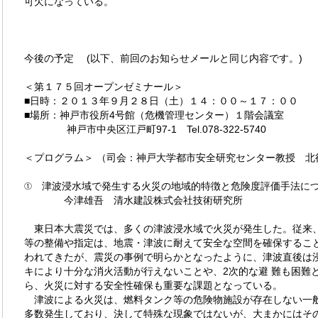
可欠になっている。
今後の予定 (以下、前回のお知らせメールと同じ内容です。)
＜第１７５回オープンゼミナール＞
■日時：２０１３年９月２８日（土）１４：００～１７：００
■場所：神戸市役所4号館（危機管理センター）１階会議室
神戸市中央区江戸町97-1 Tel.078-322-5740
＜プログラム＞ （司会：神戸大学都市安全研究センター教授 北
① 津波浸水域で発生する火災の地域的特徴と危険度評価手法に
今津雄吾 清水建設株式会社技術研究所
東日本大震災では、多くの津波浸水域で火災が発生した。従来
等の整備や指定は、地震・津波に耐えて安全な空間を確保すること
われてきたが、震災の事例で明らかとなったように、津波直後は
キにより十分な消火活動が行えないことや、2次的な避 難も困難
ら、火災に対する安全性確保も重要な課題となっている。
津波による火災は、燃料タンク等の危険物施設が存在しない一
多数発生しており、決して特殊な現象ではないが、大まかにはその