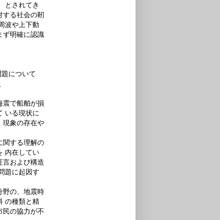
 とされてき
対する社会の靭
周波や上下動
まず明確に認識
問題について
員
海震で船舶が損
 いる現状に
、現象の存在や
に関する理解の
 内在してい
証言および構造
問題に起因す
分野の、地震時
 の種類と精
市民の協力が不