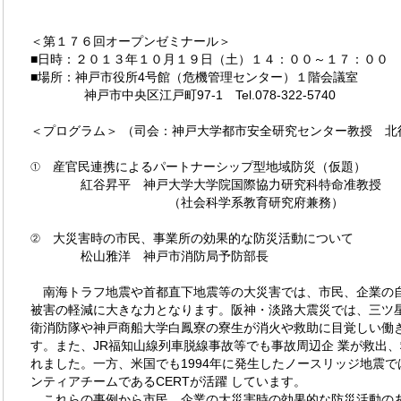
＜第１７６回オープンゼミナール＞
■日時：２０１３年１０月１９日（土）１４：００～１７：００
■場所：神戸市役所4号館（危機管理センター）１階会議室
神戸市中央区江戸町97-1 Tel.078-322-5740
＜プログラム＞ （司会：神戸大学都市安全研究センター教授 北
① 産官民連携によるパートナーシップ型地域防災（仮題）
紅谷昇平 神戸大学大学院国際協力研究科特命准教授
（社会科学系教育研究府兼務）
② 大災害時の市民、事業所の効果的な防災活動について
松山雅洋 神戸市消防局予防部長
南海トラフ地震や首都直下地震等の大災害では、市民、企業の
被害の軽減に大きな力となります。阪神・淡路大震災では、三ツ星
衛消防隊や神戸商船大学白鳳寮の寮生が消火や救助に目覚しい働
す。また、JR福知山線列車脱線事故等でも事故周辺企 業が救出
れました。一方、米国でも1994年に発生したノースリッジ地震
ンティアチームであるCERTが活躍 しています。
これらの事例から市民、企業の大災害時の効果的な防災活動の