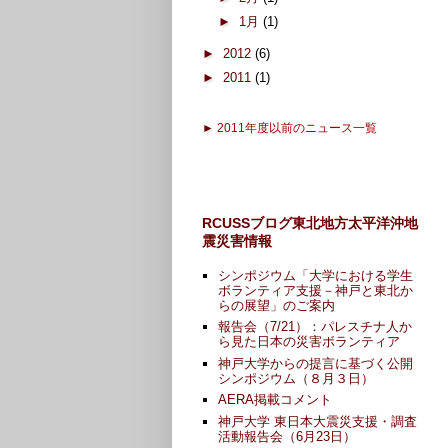
►
1月
(1)
►
2012
(6)
►
2011
(1)
►
2011年度以前のニュース一覧
RCUSSブログ東北地方太平洋沖地
震災害情報
シンポジウム「大学における学生
ボランティア支援－神戸と東北か
らの展望」のご案内
報告会（7/21）：パレスチナ人か
ら見た日本の災害ボランティア
神戸大学からの提言に基づく公開
シンポジウム（８月３日）
AERA掲載コメント
神戸大学 東日本大震災支援・調査
活動報告会（6月23日）