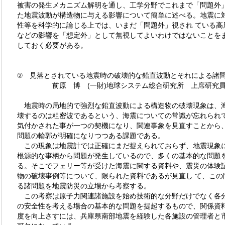
被害の発生メカニズム解明を通し、工学分野でこれまで「問題外」
た地震波動が構造物に与える影響について簡単に述べる。地震に
性等を科学的に論じる上では、いまだ「問題外」視され ている高
などの影響を「想定外」として無視してよいわけではないことを
しておく必要がある。
② 見落とされている地震時の破壊的な鉛直波動とそれによる諸
前原 博 (一財)地球システム総合研究所 上席研究
地震時の局地的で強烈な鉛直波動による構造物の破壊現象は、
壊するのは粗密波であるという、海震についての常識が忘れられて
気付かされた事が一つの契機になり、関連事象を見直すことから
問題の輪郭が明確になりつつある課題である。
この現象は地震計では正確にまだ捉えられておらず、地震現象
根源的な事柄から問題が発生しているので、多くの基本的な問題を
る。そこでフェリー等が受けた海震に関する資料や、震災の体験
物の破壊事例等について、限られた資料であるが見直し て、この
る諸問題を地震防災の立場から考察する。
この考察は原子力関連諸施設を始め技術的な分野だけでなく各
の安全性を考える場合の基本的な問題を提起するもので、関係資料
度を向上さすには、兵庫県南部地震を経験した各施設の管理者と