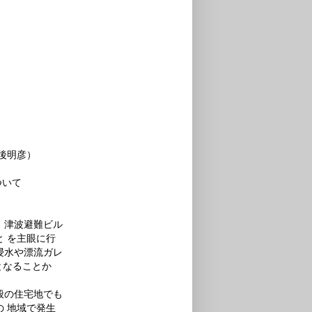
後明彦）
ついて
、津波避難ビル
 を主眼に行
浸水や漂流ガレ
となることか
般の住宅地でも
 地域で発生