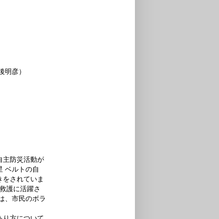
後明彦）
自主防災活動が
 ベルトの自
きをされていま
、救護に活躍さ
では、市民のボラ
あり方について