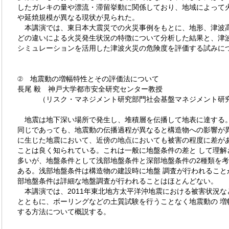
したガレキの量や漂流・滞留挙動に関係しており、地域によって
や延焼規模が異なる現状が見られた。
本講演では、東日本大震災での火災事例をもとに、地形、津波
どの違いによる火災発生状況の特徴について分析した結果と、津波
シミュレーションを活用した津波火災の危険度を評価する試みに
② 地震動の増幅特性とその評価法について
長尾 毅 神戸大学都市安全研究センター教授
（リスク・マネジメント研究部門社会基盤マネジメント研
地震は地下深い場所で発生し、堆積層を伝播して地表に達する
同じであっても、地震動の伝播過程が異なると構造物への影響が異
に生じた地震において、近傍の地点においても被害の程度に差が
ことは良く知られている。これは一般に地盤条件の差と して理解
多いが、地盤条件として浅部地盤条件と深部地盤条件の2種類を
ある。浅部地盤条件は構造物の建設時に地盤 調査が行われること
部地盤条件は詳細な地盤調査が行われることはほとんどない。
本講演では、2011年東北地方太平洋沖地震における被害状況な
とともに、ボーリングなどの土質試験を行うことなく地震動の 増
する方法について概説する。