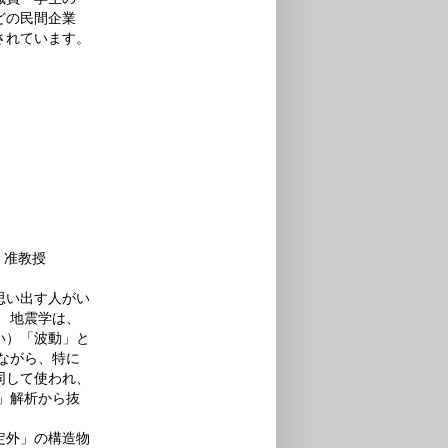
どの民間企業
されています。
准教授
思い出す人がい
 地震学は、
い）「波動」と
ながら、特に
同して使われ、
」解析から抜
定外」の構造物