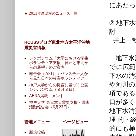
にあたっ
►
2011年度以前のニュース一覧
② 地下
討
井上一哉
RCUSSブログ東北地方太平洋沖地
震災害情報
地下水
シンポジウム「大学における学生
ボランティア支援－神戸と東北か
でに広範
らの展望」のご案内
報告会（7/21）：パレスチナ人か
下水の汚
ら見た日本の災害ボランティア
や河川の
神戸大学からの提言に基づく公開
シンポジウム（８月３日）
項である
AERA掲載コメント
口が多く
神戸大学 東日本大震災支援・調査
活動報告会（6月23日）
地下水汚
理 的・
管理メニュー
ページビュー
的にも極
新規投稿