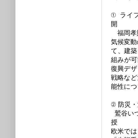
① ライ
開
福岡孝則
気候変動
て、建築
組みが可
復興デザ
戦略など
能性につ
② 防災
鷲谷いづ
授
欧米では