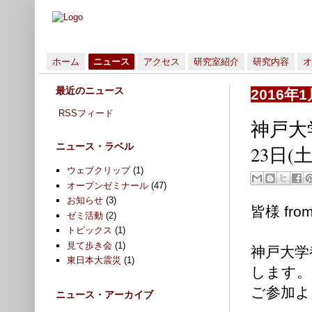
ホーム
ニュース
アクセス
研究室紹介
研究内容
オ
最近のニュース
2016年
RSSフィード
神戸大
ニュース・ラベル
23日
ウェブクリップ
(1)
オープンゼミナール
(47)
お知らせ
(3)
皆様 fr
ゼミ活動
(2)
トピックス
(1)
見て歩き会
(1)
神戸大学
東日本大震災
(1)
します。
ご参加よ
ニュース・アーカイブ