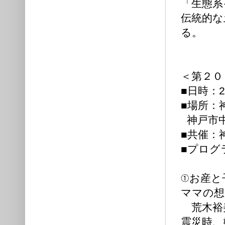
「生態系
伝統的な
る。
＜第２０
■日時：
■場所：
神戸市中央区
■共催：
■プログ
①お産と
ママの想
荒木裕美
震災時、