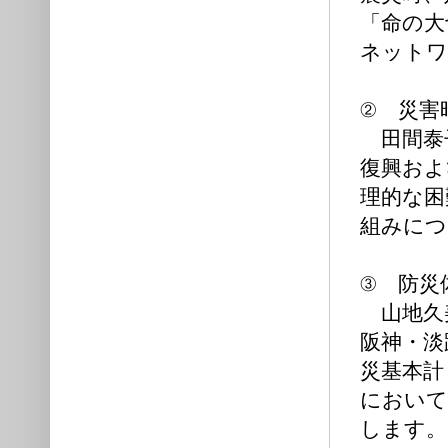
「命の大
ネットワ
② 災害
田間泰子
復興およ
理的な困
組みにつ
③ 防災
山地久
阪神・淡
災基本計
において
します。