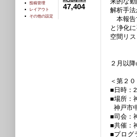
来的な動
投稿管理
47,404
解析手法
レイアウト
その他の設定
本報告
と浄化に
空間リス
２月以降
＜第２０
■日時：
■場所：
神戸市中央区
■司会：
■共催：
■プログ