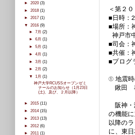
►
2020
(3)
＜第２０
►
2018
(1)
■日時：2
►
2017
(1)
■場所：
▼
2016
(9)
►
7月
(2)
神戸市中央区
►
6月
(1)
■司会：
►
5月
(1)
■共催：
►
4月
(1)
■プログ
►
3月
(1)
►
2月
(2)
▼
1月
(1)
① 地震
神戸大学RCUSSオープンゼミ
鍬田 泰
ナールのお知らせ（1月23日
(土)、及び、２月以降）
►
2015
(11)
阪神・
►
2014
(15)
の機能に
►
2013
(13)
以降のラ
►
2012
(6)
に、東日
►
2011
(1)